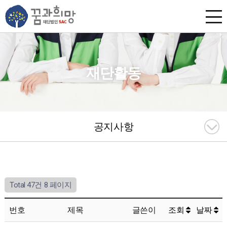
재단활동
공지사항
Total 47건
8 페이지
번호
제목
글쓴이
조회
날짜