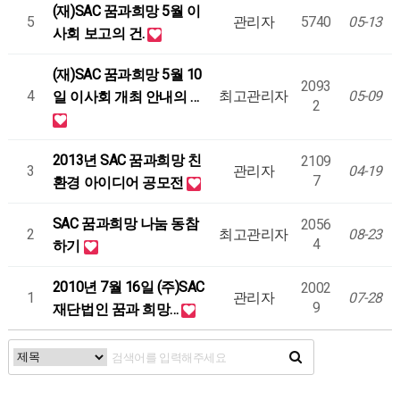
(재)SAC 꿈과희망 5월 이
5
관리자
5740
05-13
사회 보고의 건.
(재)SAC 꿈과희망 5월 10
2093
4
최고관리자
05-09
일 이사회 개최 안내의 …
2
2013년 SAC 꿈과희망 친
2109
3
관리자
04-19
7
환경 아이디어 공모전
SAC 꿈과희망 나눔 동참
2056
2
최고관리자
08-23
4
하기
2010년 7월 16일 (주)SAC
2002
1
관리자
07-28
9
재단법인 꿈과 희망…